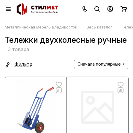
–
–
Металлическая мебель Владивосток
Весь каталог
Тележ
Тележки двухколесные ручные
3 товара
Фильтр
Сначала популярные