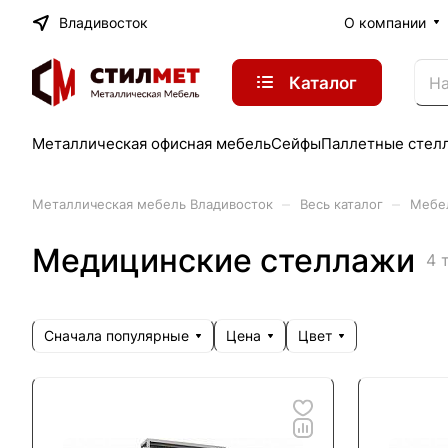
Владивосток
О компании
Каталог
Металлическая офисная мебель
Сейфы
Паллетные стел
–
–
Металлическая мебель Владивосток
Весь каталог
Мебе
Медицинские стеллажи
4 
Сначала популярные
Цена
Цвет