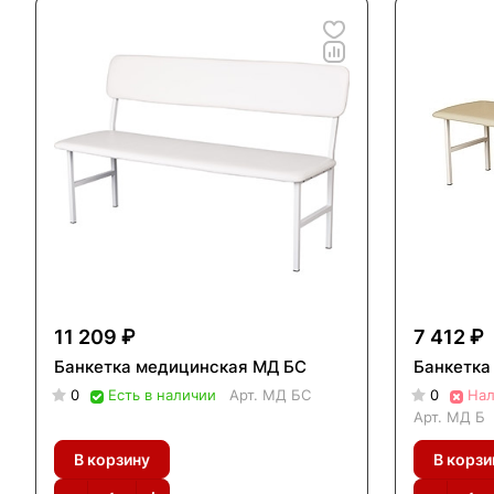
11 209 ₽
7 412 ₽
Банкетка медицинская МД БС
Банкетка
0
Есть в наличии
Арт.
МД БС
0
Нал
Арт.
МД Б
В корзину
В корзи