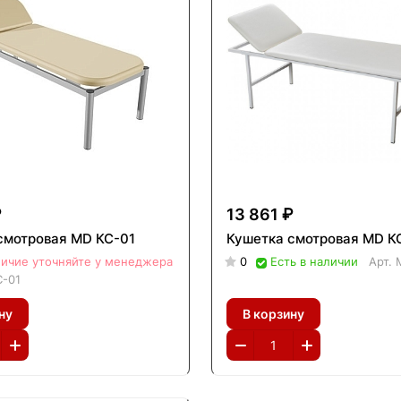
₽
13 861 ₽
смотровая MD КС-01
Кушетка смотровая MD К
ичие уточняйте у менеджера
0
Есть в наличии
Арт.
-01
ну
В корзину