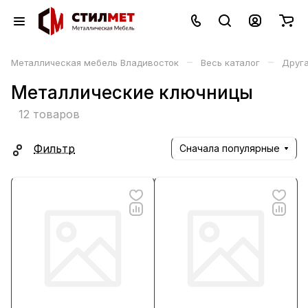
–
–
Металлическая мебель Владивосток
Весь каталог
Друга
Металлические ключницы
12 товаров
Фильтр
Сначала популярные