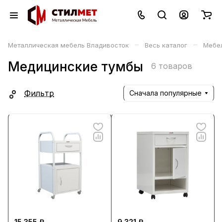
–
–
Металлическая мебель Владивосток
Весь каталог
Мебе
Медицинские тумбы
6 товаров
Фильтр
Сначала популярные
15 355 ₽
9 321 ₽